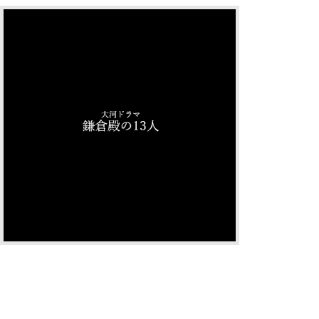
NHK
(第18回一部
日曜日午後
© NHK (Japan
番組公式サ
CREDIT
コンポジター
VFX制作進行